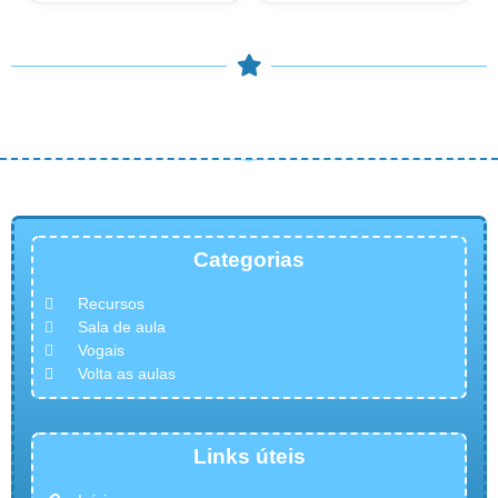
© COPYRIGHT 2023 – Didaticalizando – Todos os direitos
reservados.
Categorias
Recursos
Sala de aula
Vogais
Volta as aulas
Links úteis