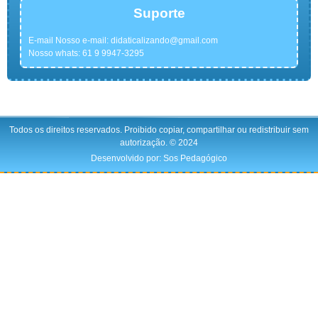
Suporte
E-mail Nosso e-mail:
didaticalizando@gmail.com
Nosso whats: 61 9 9947-3295
Todos os direitos reservados. Proibido copiar, compartilhar ou redistribuir sem
autorização. © 2024
Desenvolvido por: Sos Pedagógico