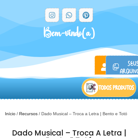
Bem-vindo(a)
ACESSAR
SEU
CONTA
ARQUIVO
TODOS PRODUTOS
Início
/
Recursos
/ Dado Musical – Troca a Letra | Bento e Totó
Dado Musical – Troca A Letra |