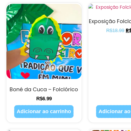
Exposição Folclo
R
R$
18.99
Boné da Cuca – Folclórico
R$
6.99
Adicionar ao carrinho
Adicionar ao