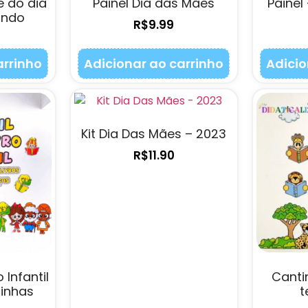
e do dia
Painel Dia das Mães
Painel
zando
R$
9.99
arrinho
Adicionar ao carrinho
Adicio
Kit Dia Das Mães – 2023
R$
11.90
 Infantil
Canti
inhas
t