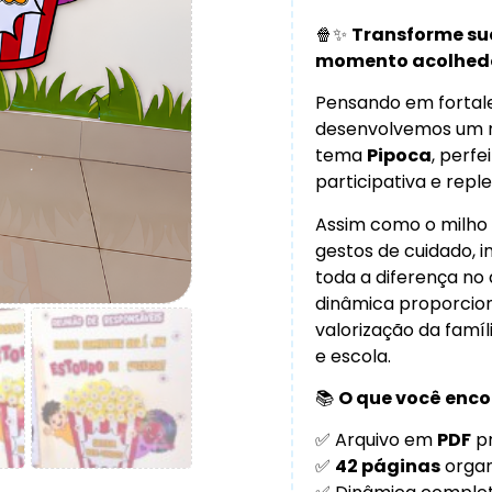
🍿✨
Transforme su
momento acolhedor
Pensando em fortalec
desenvolvemos um 
tema
Pipoca
, perfe
participativa e reple
Assim como o milho
gestos de cuidado, 
toda a diferença no
dinâmica proporcio
valorização da famí
e escola.
📚
O que você enco
✅ Arquivo em
PDF
pr
✅
42 páginas
organ