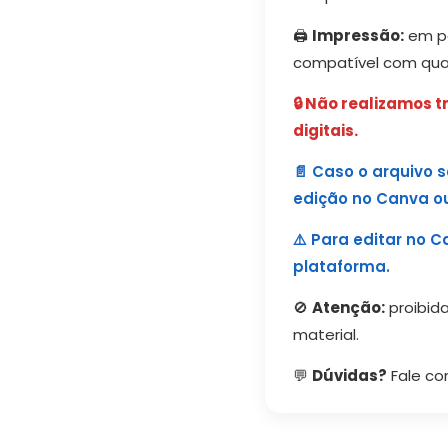
🖨️
Impressão:
em pa
compatível com qual
🔒 Não realizamos 
digitais.
📄 Caso o arquivo s
edição no Canva o
⚠️ Para editar no C
plataforma.
🚫
Atenção:
proibida
material.
💬
Dúvidas?
Fale co