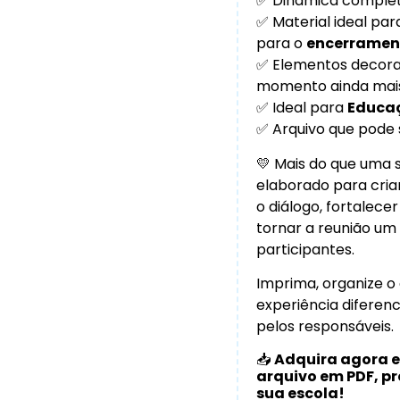
✅ Dinâmica comple
✅ Material ideal par
para o
encerramen
✅ Elementos decorat
momento ainda mais
✅ Ideal para
Educaç
✅ Arquivo que pode 
💛 Mais do que uma s
elaborado para cria
o diálogo, fortalecer
tornar a reunião u
participantes.
Imprima, organize o
experiência diferen
pelos responsáveis.
📥
Adquira agora e
arquivo em PDF, pr
sua escola!