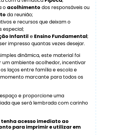
ta com a temática
Pipoca
;
a o
acolhimento
dos responsáveis ou
to
da reunião;
ivos e recursos que deixam o
 especial;
ão Infantil
e
Ensino Fundamental
;
ser impresso quantas vezes desejar.
imples dinâmica, este material foi
r um ambiente acolhedor, incentivar
 os laços entre família e escola e
m momento marcante para todos os
 espaço e proporcione uma
ciada que será lembrada com carinho
 tenha acesso imediato ao
onto para imprimir e utilizar em