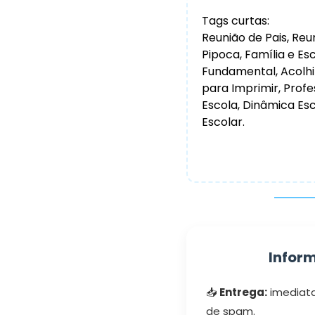
Tags curtas:
Reunião de Pais, Re
Pipoca, Família e Esc
Fundamental, Acolh
para Imprimir, Prof
Escola, Dinâmica Esc
Escolar.
Infor
📥
Entrega:
imediata 
de spam.