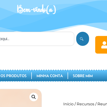
Bem-vindo(a)
 OS PRODUTOS
MINHA CONTA
SOBRE MIM
Início
/
Recursos
/ Reun