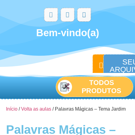
Bem-vindo(a)
ACESSA
SE
CONTA
ARQUIV
TODOS
PRODUTOS
Início
/
Volta as aulas
/ Palavras Mágicas – Tema Jardim
Palavras Mágicas –