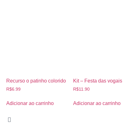
Recurso o patinho colorido
Kit – Festa das vogais
R$
6.99
R$
11.90
Adicionar ao carrinho
Adicionar ao carrinho
© COPYRIGHT 2023 – Didaticalizando – Todos os direitos
reservados.