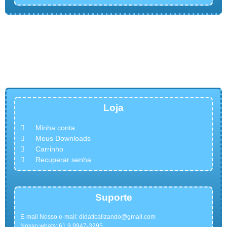
Loja
Minha conta
Meus Downloads
Carrinho
Recuperar senha
Suporte
E-mail Nosso e-mail:
didaticalizando@gmail.com
Nosso whats: 61 9 9947-3295