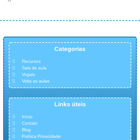
© COPYRIGHT 2023 – Didaticalizando – Todos os direitos
reservados.
Categorias
Recursos
Sala de aula
Vogais
Volta as aulas
Links úteis
Início
Contato
Blog
Política Privacidade