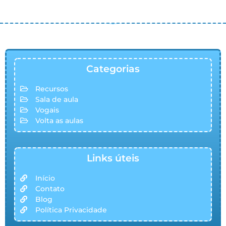
© COPYRIGHT 2023 – Didaticalizando – Todos os direitos
reservados.
Categorias
Recursos
Sala de aula
Vogais
Volta as aulas
Links úteis
Início
Contato
Blog
Política Privacidade