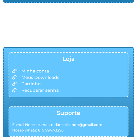
Loja
Minha conta
Meus Downloads
Carrinho
Recuperar senha
Suporte
E-mail Nosso e-mail:
didaticalizando@gmail.com
Nosso whats: 61 9 9947-3295