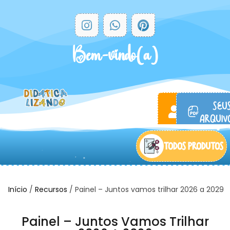
Bem-vindo(a)
ACESSAR
SEU
CONTA
ARQUIVO
TODOS PRODUTOS
Início
/
Recursos
/ Painel – Juntos vamos trilhar 2026 a 2029
Painel – Juntos Vamos Trilhar