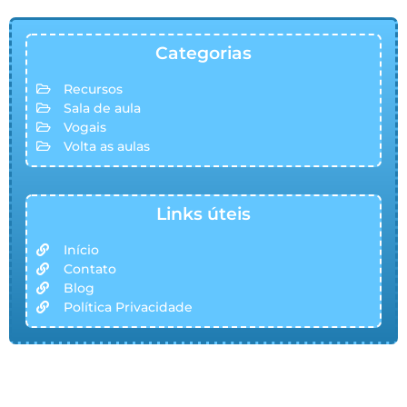
Categorias
Recursos
Sala de aula
Vogais
Volta as aulas
Links úteis
Início
Contato
Blog
Política Privacidade