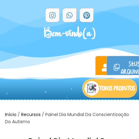
Bem-vindo(a)
ACESSAR
SEU
CONTA
ARQUIVO
TODOS PRODUTOS
Início
/
Recursos
/ Painel Dia Mundial Da Conscientização
Do Autismo