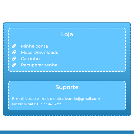
Loja
Minha conta
Meus Downloads
Carrinho
Recuperar senha
Suporte
E-mail Nosso e-mail:
didaticalizando@gmail.com
Nosso whats: 61 9 9947-3295