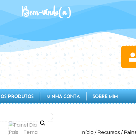
Bem-vindo(a)
 OS PRODUTOS
MINHA CONTA
SOBRE MIM
Início
/
Recursos
/ Pain