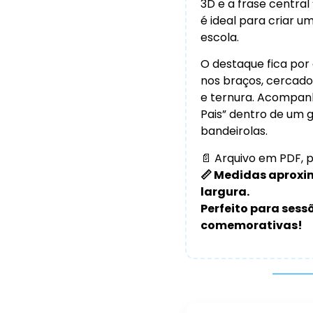
3D e a frase central
é ideal para criar u
escola.
O destaque fica por 
nos braços, cercado
e ternura. Acompanh
Pais” dentro de um
bandeirolas.
📄 Arquivo em PDF, p
📏 Medidas aproxim
largura.
Perfeito para sess
comemorativas!