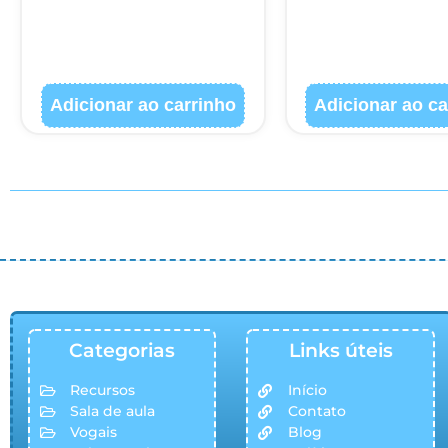
Adicionar ao carrinho
Adicionar ao ca
© COPYRIGHT 2023
Categorias
Links úteis
Recursos
Início
Sala de aula
Contato
Vogais
Blog