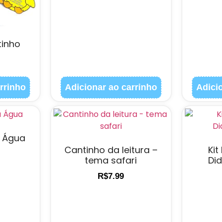
tinho
rrinho
Adicionar ao carrinho
Adici
a Água
Cantinho da leitura –
Kit
tema safari
Did
R$
7.99