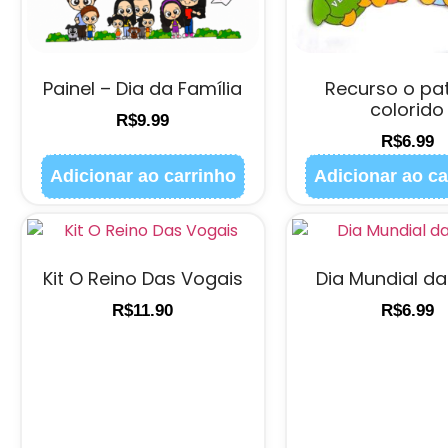
Painel – Dia da Família
Recurso o pa
colorido
R$
9.99
R$
6.99
Adicionar ao carrinho
Adicionar ao ca
Kit O Reino Das Vogais
Dia Mundial d
R$
11.90
R$
6.99