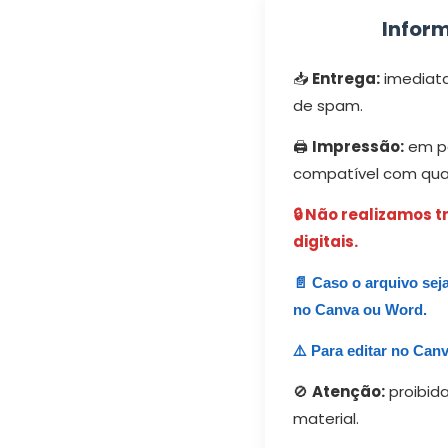
Infor
📥
Entrega:
imediata 
de spam.
🖨️
Impressão:
em pa
compatível com qual
🔒 Não realizamos 
digitais.
📄 Caso o arquivo seja
no Canva ou Word.
⚠️ Para editar no Canv
🚫
Atenção:
proibida
material.