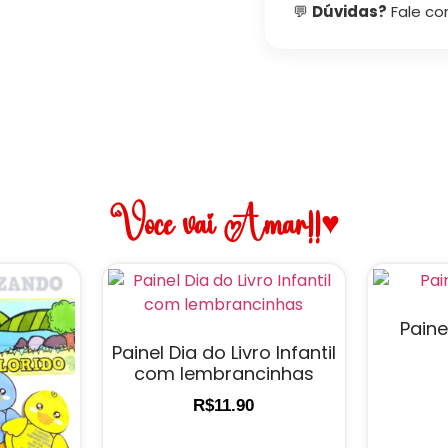
💬
Dúvidas?
Fale co
Você vai Amar!!♥
Paine
Painel Dia do Livro Infantil
com lembrancinhas
R$
11.90