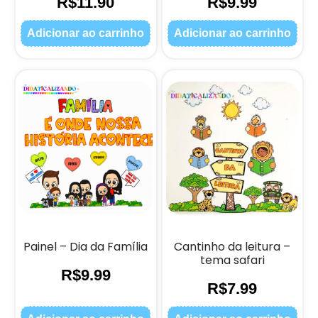
R$
11.90
R$
9.99
Adicionar ao carrinho
Adicionar ao carrinho
Painel – Dia da Família
Cantinho da leitura –
tema safari
R$
9.99
R$
7.99