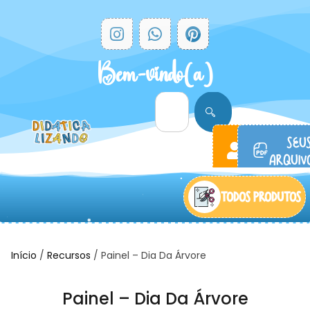
Bem-vindo(a)
ACESSAR
SEU
CONTA
ARQUIVO
TODOS PRODUTOS
Início
/
Recursos
/ Painel – Dia Da Árvore
Painel – Dia Da Árvore