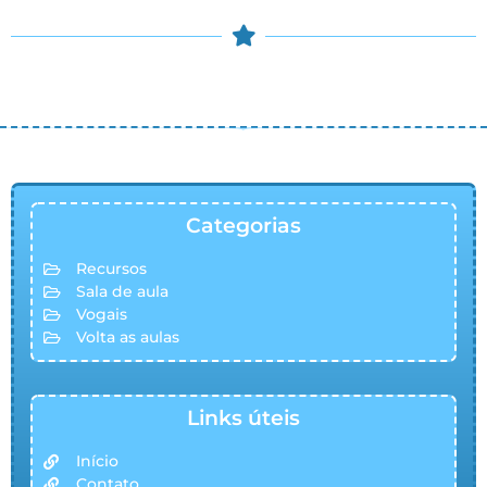
© COPYRIGHT 2023 – Didaticalizando – Todos os direitos
reservados.
Categorias
Recursos
Sala de aula
Vogais
Volta as aulas
Links úteis
Início
Contato