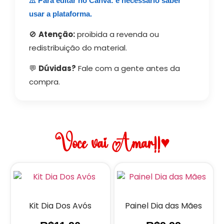
⚠️ Para editar no Canva: é necessário saber
usar a plataforma.
🚫
Atenção:
proibida a revenda ou
redistribuição do material.
💬
Dúvidas?
Fale com a gente antes da
compra.
Você vai Amar!!♥
Kit Dia Dos Avós
Painel Dia das Mães