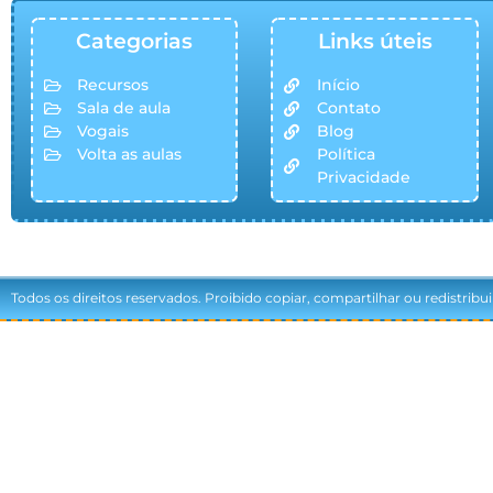
Categorias
Links úteis
Recursos
Início
Sala de aula
Contato
Vogais
Blog
Volta as aulas
Política
Privacidade
Todos os direitos reservados. Proibido copiar, compartilhar ou redistribu