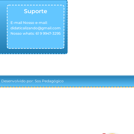
Suporte
E-mail Nosso e-mail:
didaticalizando@gmail.com
Nosso whats: 61 9 9947-3295
Desenvolvido por: Sos Pedagógico