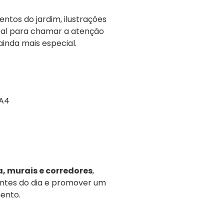
entos do jardim, ilustrações
eal para chamar a atenção
inda mais especial.
 A4
a, murais e corredores
,
antes do dia e promover um
ento.