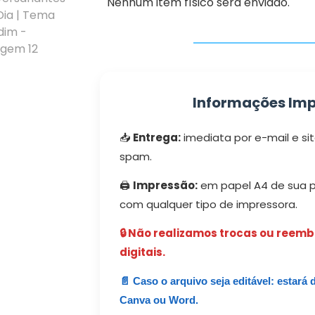
Nenhum item físico será enviado.
Informações Imp
📥
Entrega:
imediata por e-mail e sit
spam.
🖨️
Impressão:
em papel A4 de sua p
com qualquer tipo de impressora.
🔒 Não realizamos trocas ou reem
digitais.
📄 Caso o arquivo seja editável: estará 
Canva ou Word.