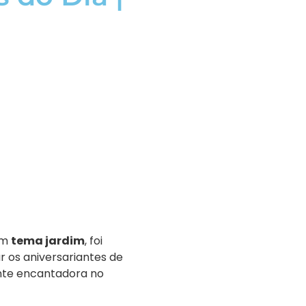
om
tema jardim
, foi
r os aniversariantes de
nte encantadora no