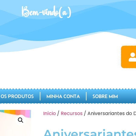
Bem-vindo(a)
 OS PRODUTOS
MINHA CONTA
SOBRE MIM
Início
/
Recursos
/ Aniversariantes do 
Aniversariantes