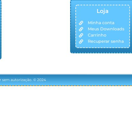
Loja
Minha conta
Meus Downloads
Carrinho
Recuperar senha
ir sem autorização. © 2024